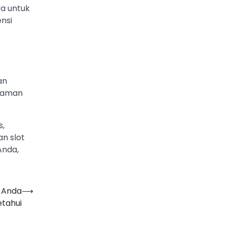
a untuk
nsi
an
alaman
s,
n slot
Anda,
u Anda
⟶
etahui