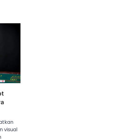
ot
ya
atkan
 visual
n