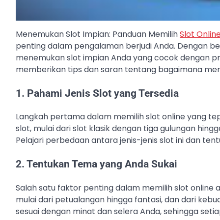
Menemukan Slot Impian: Panduan Memilih
Slot Onlin
penting dalam pengalaman berjudi Anda. Dengan begit
menemukan slot impian Anda yang cocok dengan pre
memberikan tips dan saran tentang bagaimana memil
1. Pahami Jenis Slot yang Tersedia
Langkah pertama dalam memilih slot online yang tep
slot, mulai dari slot klasik dengan tiga gulungan hin
Pelajari perbedaan antara jenis-jenis slot ini dan t
2. Tentukan Tema yang Anda Sukai
Salah satu faktor penting dalam memilih slot onlin
mulai dari petualangan hingga fantasi, dan dari kebu
sesuai dengan minat dan selera Anda, sehingga set