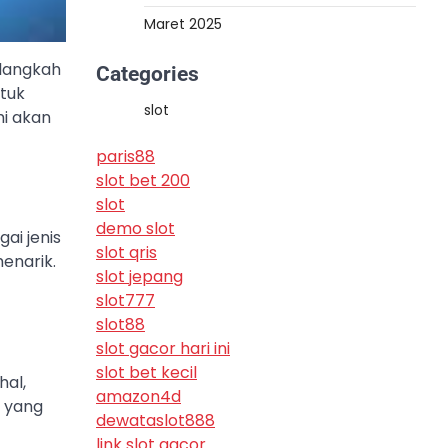
Maret 2025
 langkah
Categories
ntuk
slot
i akan
paris88
slot bet 200
slot
demo slot
ai jenis
slot qris
menarik.
slot jepang
slot777
slot88
slot gacor hari ini
slot bet kecil
hal,
amazon4d
a yang
dewataslot888
link slot gacor