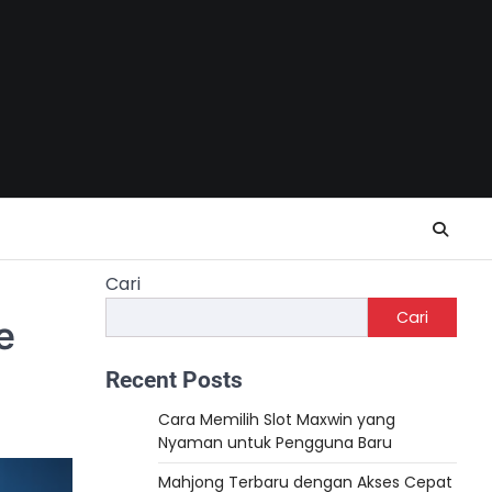
Cari
Cari
e
Recent Posts
Cara Memilih Slot Maxwin yang
Nyaman untuk Pengguna Baru
Mahjong Terbaru dengan Akses Cepat