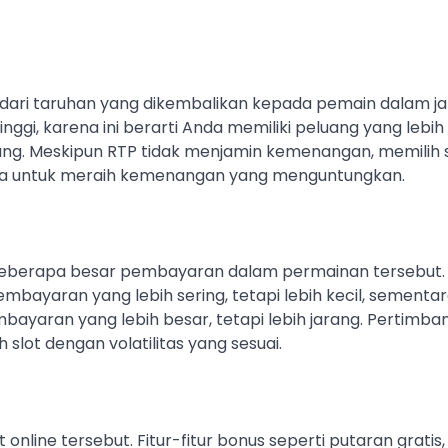
a dari taruhan yang dikembalikan kepada pemain dalam j
inggi, karena ini berarti Anda memiliki peluang yang lebih 
g. Meskipun RTP tidak menjamin kemenangan, memilih s
da untuk meraih kemenangan yang menguntungkan.
 seberapa besar pembayaran dalam permainan tersebut. 
bayaran yang lebih sering, tetapi lebih kecil, sementar
bayaran yang lebih besar, tetapi lebih jarang. Pertimb
 slot dengan volatilitas yang sesuai.
 online tersebut. Fitur-fitur bonus seperti putaran gratis,