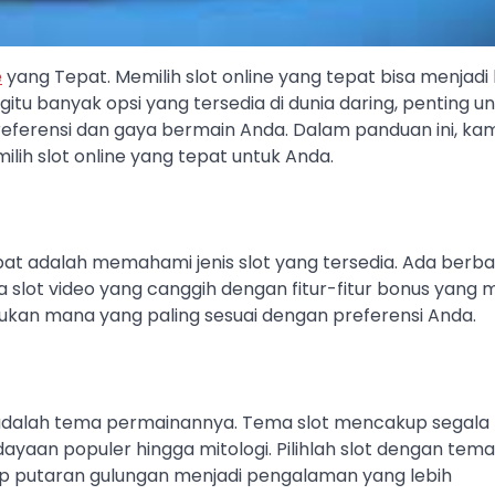
e
yang Tepat. Memilih slot online yang tepat bisa menjadi
u banyak opsi yang tersedia di dunia daring, penting u
ferensi dan gaya bermain Anda. Dalam panduan ini, kam
ih slot online yang tepat untuk Anda.
at adalah memahami jenis slot yang tersedia. Ada berbag
gga slot video yang canggih dengan fitur-fitur bonus yang 
entukan mana yang paling sesuai dengan preferensi Anda.
e adalah tema permainannya. Tema slot mencakup segala 
dayaan populer hingga mitologi. Pilihlah slot dengan tem
iap putaran gulungan menjadi pengalaman yang lebih